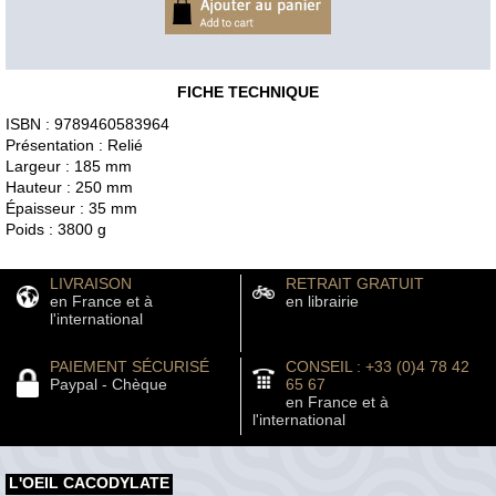
FICHE TECHNIQUE
ISBN : 9789460583964
Présentation : Relié
Largeur : 185 mm
Hauteur : 250 mm
Épaisseur : 35 mm
Poids : 3800 g
LIVRAISON
RETRAIT GRATUIT
en France et à
en librairie
l'international
PAIEMENT SÉCURISÉ
CONSEIL : +33 (0)4 78 42
Paypal - Chèque
65 67
en France et à
l'international
L'OEIL CACODYLATE