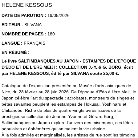
HELENE KESSOUS
DATE DE PARUTION :
19/05/2026
EDITEUR :
SILVANA
NOMBRE DE PAGES :
180
LANGUE :
FRANÇAIS
EN RÉSUMÉ :
Le livre SALTIMBANQUES AU JAPON - ESTAMPES DE L'EPOQUE
D'EDO ET DE L'ERE MEIJI : COLLECTION J.-Y. & G. BORG, écrit
par HELENE KESSOUS, édité par SILVANA coute 25,00 €.
Catalogue de l'exposition présentée au Musée d'arts asiatiques de
Nice, du 28 février au 28 juin 2026. De l'époque d'Edo à l'ère Meiji, le
Japon célèbre l'art du spectacle : acrobates, montreurs de singes et
bêtes savantes peuplent les estampes de Hokusai, Yoshiharu et
Chikanobu. Riche de plus de quatre-vingts uvres issues de la
prestigieuse collection de Jeanne-Yvonne et Gérard Borg,
Saltimbanques au Japon explore l'univers des misemono, ces fêtes
populaires et éphémères qui animaient la vie urbaine.
À la fois admirés et marginalisés, les artistes de rue sont les témoins