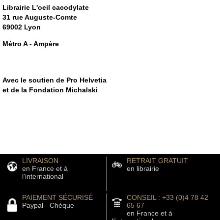
Librairie L'oeil cacodylate
31 rue Auguste-Comte
69002 Lyon
Métro A - Ampère
Avec le soutien de Pro Helvetia
et de la Fondation Michalski
LIVRAISON
RETRAIT GRATUIT
en France et à
en librairie
l'international
PAIEMENT SÉCURISÉ
CONSEIL : +33 (0)4 78 42
Paypal - Chèque
65 67
en France et à