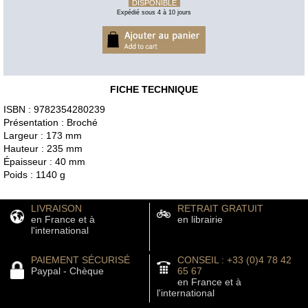
DISPONIBLE
Expédié sous 4 à 10 jours
FICHE TECHNIQUE
ISBN : 9782354280239
Présentation : Broché
Largeur : 173 mm
Hauteur : 235 mm
Épaisseur : 40 mm
Poids : 1140 g
LIVRAISON
RETRAIT GRATUIT
en France et à
en librairie
l'international
PAIEMENT SÉCURISÉ
CONSEIL : +33 (0)4 78 42
Paypal - Chèque
65 67
en France et à
l'international