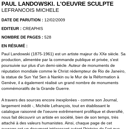
PAUL LANDOWSKI. L'OEUVRE SCULPTE
LEFRANCOIS MICHELE
DATE DE PARUTION :
12/02/2009
EDITEUR :
CREAPHIS
NOMBRE DE PAGES :
528
EN RÉSUMÉ :
Paul Landowski (1875-1961) est un artiste majeur du XXe siècle. Sa
production, alimentée par la commande publique et privée, s'est
poursuivie sur plus d'un demi-siècle. Auteur de monuments de
réputation mondiale comme le Christ rédempteur de Rio de Janeiro,
la statue de Sun Yat Sen à Nankin ou le Mur de la Réformation à
Genève, il a également réalisé un grand nombre de monuments
commémoratifs de la Grande Guerre.
A travers des sources encore inexplorées - comme son Journal,
largement inédit -, Michèle Lefrançois, tout en établissant le
catalogue raisonné de l'oeuvre extrêmement prolifique et diversifié,
nous fait découvrir un artiste en société, bien de son temps, très
attaché à des valeurs humanistes. Ainsi, chaque page de cet
ouvrage est un document intéressant autant l'histoire de l'art que