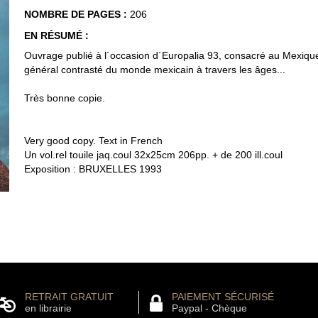
NOMBRE DE PAGES :
206
EN RÉSUMÉ :
Ouvrage publié à l´occasion d´Europalia 93, consacré au Mexiq
général contrasté du monde mexicain à travers les âges...
Très bonne copie.
Very good copy. Text in French
Un vol.rel touile jaq.coul 32x25cm 206pp. + de 200 ill.coul
Exposition : BRUXELLES 1993
RETRAIT GRATUIT
PAIEMENT SÉCURISÉ
en librairie
Paypal - Chèque