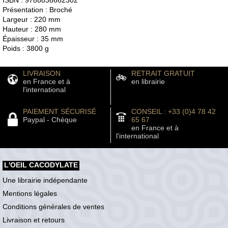
ISBN : 9788836662302
Présentation : Broché
Largeur : 220 mm
Hauteur : 280 mm
Épaisseur : 35 mm
Poids : 3800 g
LIVRAISON
RETRAIT GRATUIT
en France et à
en librairie
l'international
PAIEMENT SÉCURISÉ
CONSEIL : +33 (0)4 78 42
Paypal - Chèque
65 67
en France et à
l'international
L'OEIL CACODYLATE
Une librairie indépendante
Mentions légales
Conditions générales de ventes
Livraison et retours