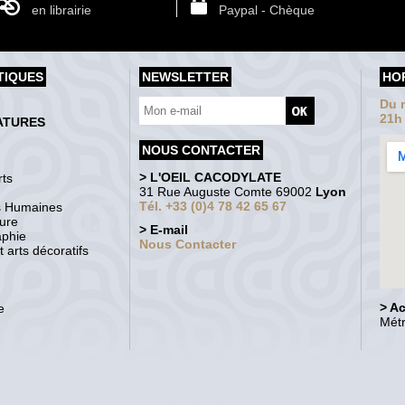
en librairie
Paypal - Chèque
TIQUES
NEWSLETTER
HO
Du m
21h
ATURES
NOUS CONTACTER
> L'OEIL CACODYLATE
ts
31 Rue Auguste Comte 69002
Lyon
Tél. +33 (0)4 78 42 65 67
s Humaines
ture
> E-mail
aphie
Nous Contacter
 arts décoratifs
> A
e
Métr