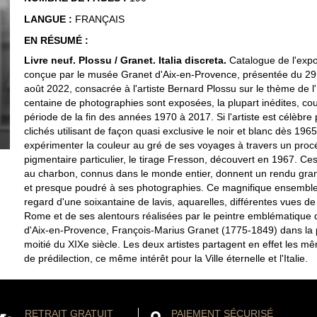
LANGUE :
FRANÇAIS
EN RÉSUMÉ :
Livre neuf. Plossu / Granet. Italia discreta.
Catalogue de l'expo
conçue par le musée Granet d'Aix-en-Provence, présentée du 29 
août 2022, consacrée à l'artiste Bernard Plossu sur le thème de l'
centaine de photographies sont exposées, la plupart inédites, cou
période de la fin des années 1970 à 2017. Si l'artiste est célèbre
clichés utilisant de façon quasi exclusive le noir et blanc dès 1965,
expérimenter la couleur au gré de ses voyages à travers un pro
pigmentaire particulier, le tirage Fresson, découvert en 1967. Ce
au charbon, connus dans le monde entier, donnent un rendu gra
et presque poudré à ses photographies. Ce magnifique ensemble
regard d'une soixantaine de lavis, aquarelles, différentes vues de 
Rome et de ses alentours réalisées par le peintre emblématique de
d'Aix-en-Provence, François-Marius Granet (1775-1849) dans la
moitié du XIXe siècle. Les deux artistes partagent en effet les m
de prédilection, ce même intérêt pour la Ville éternelle et l'Italie.
RETRAIT GRATUIT
PAIEMENT SÉCURISÉ