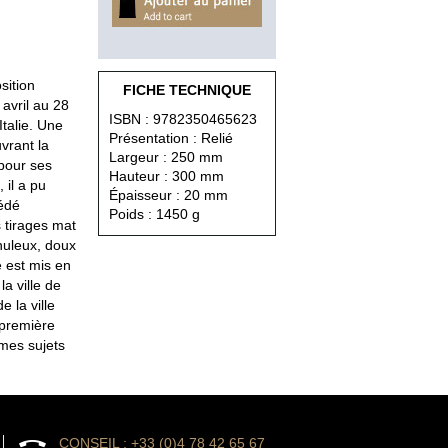
sition
FICHE TECHNIQUE
avril au 28
ISBN : 9782350465623
Italie. Une
Présentation : Relié
vrant la
Largeur : 250 mm
 pour ses
Hauteur : 300 mm
 il a pu
Épaisseur : 20 mm
cédé
Poids : 1450 g
s tirages mat
nuleux, doux
 est mis en
la ville de
 la ville
 première
êmes sujets
CONSEIL : +33 (0)4 78 42 65 67