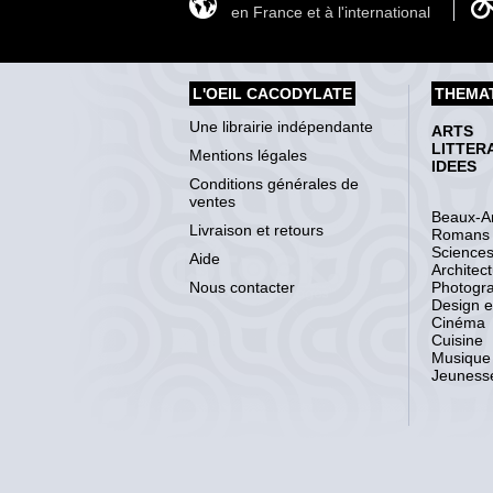
en France et à l'international
L'OEIL CACODYLATE
THEMA
Une librairie indépendante
ARTS
LITTER
Mentions légales
IDEES
Conditions générales de
ventes
Beaux-Ar
Livraison et retours
Romans
Science
Aide
Architec
Nous contacter
Photogr
Design et
Cinéma
Cuisine
Musique
Jeuness