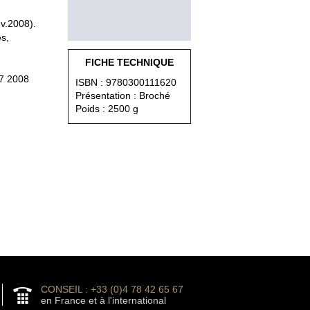
nv.2008).
es,
FICHE TECHNIQUE
7 2008
ISBN : 9780300111620
Présentation : Broché
Poids : 2500 g
CONSEIL : +33 (0)4 78 42 65 67
en France et à l'international