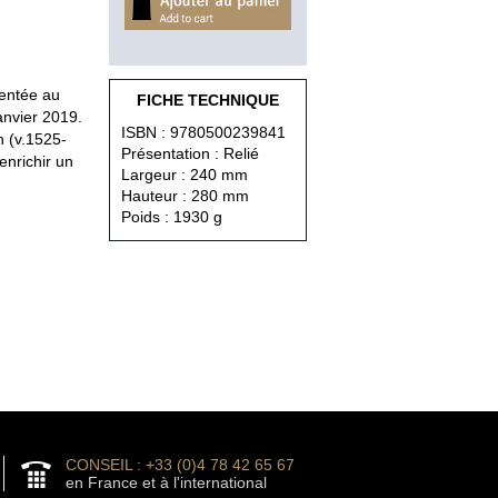
sentée au
FICHE TECHNIQUE
anvier 2019.
ISBN : 9780500239841
n (v.1525-
Présentation : Relié
enrichir un
Largeur : 240 mm
Hauteur : 280 mm
Poids : 1930 g
CONSEIL : +33 (0)4 78 42 65 67
en France et à l'international