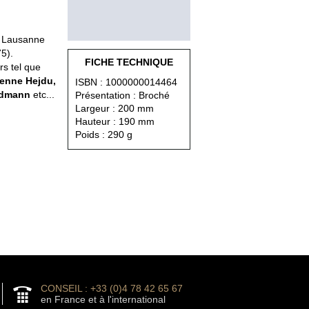
e Lausanne
5).
FICHE TECHNIQUE
rs tel que
ienne Hejdu,
ISBN : 1000000014464
Widmann
etc...
Présentation : Broché
Largeur : 200 mm
Hauteur : 190 mm
Poids : 290 g
CONSEIL : +33 (0)4 78 42 65 67
en France et à l'international