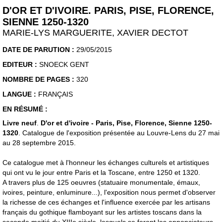
D'OR ET D'IVOIRE. PARIS, PISE, FLORENCE,
SIENNE 1250-1320
MARIE-LYS MARGUERITE, XAVIER DECTOT
DATE DE PARUTION :
29/05/2015
EDITEUR :
SNOECK GENT
NOMBRE DE PAGES :
320
LANGUE :
FRANÇAIS
EN RÉSUMÉ :
Livre neuf
.
D'or et d'ivoire - Paris, Pise, Florence, Sienne 1250-
1320
. Catalogue de l'exposition présentée au Louvre-Lens du 27 mai
au 28 septembre 2015.
Ce catalogue met à l'honneur les échanges culturels et artistiques
qui ont vu le jour entre Paris et la Toscane, entre 1250 et 1320.
A travers plus de 125 oeuvres (statuaire monumentale, émaux,
ivoires, peinture, enluminure...), l'exposition nous permet d'observer
la richesse de ces échanges et l'influence exercée par les artisans
français du gothique flamboyant sur les artistes toscans dans la
seconde moitié du XIIIe siècle, lesquels se feront les annonciateurs