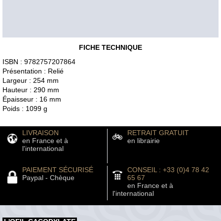
FICHE TECHNIQUE
ISBN : 9782757207864
Présentation : Relié
Largeur : 254 mm
Hauteur : 290 mm
Épaisseur : 16 mm
Poids : 1099 g
LIVRAISON
RETRAIT GRATUIT
en France et à
en librairie
l'international
PAIEMENT SÉCURISÉ
CONSEIL : +33 (0)4 78 42
Paypal - Chèque
65 67
en France et à
l'international