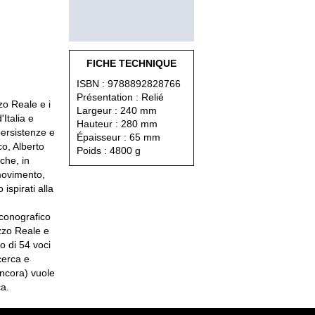
FICHE TECHNIQUE
ISBN : 9788892828766
Présentation : Relié
zo Reale e i
Largeur : 240 mm
'Italia e
Hauteur : 280 mm
persistenze e
Épaisseur : 65 mm
co, Alberto
Poids : 4800 g
 che, in
movimento,
ispirati alla
iconografico
azzo Reale e
io di 54 voci
icerca e
 ancora) vuole
ca.