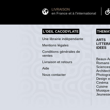
LIVRAISON
en France et à l'international
L'OEIL CACODYLATE
THEMA
Une librairie indépendante
ARTS
LITTER
Mentions légales
IDEES
Conditions générales de
ventes
Beaux-Ar
Livraison et retours
Romans
Science
Aide
Architec
Nous contacter
Photogr
Design et
Cinéma
Cuisine
Musique
Jeuness