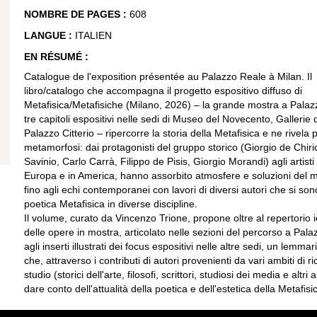
NOMBRE DE PAGES :
608
LANGUE :
ITALIEN
EN RÉSUMÉ :
Catalogue de l'exposition présentée au Palazzo Reale à Milan. Il
libro/catalogo che accompagna il progetto espositivo diffuso di
Metafisica/Metafisiche (Milano, 2026) – la grande mostra a Palaz
tre capitoli espositivi nelle sedi di Museo del Novecento, Gallerie d
Palazzo Citterio – ripercorre la storia della Metafisica e ne rivela 
metamorfosi: dai protagonisti del gruppo storico (Giorgio de Chiri
Savinio, Carlo Carrà, Filippo de Pisis, Giorgio Morandi) agli artisti
Europa e in America, hanno assorbito atmosfere e soluzioni del 
fino agli echi contemporanei con lavori di diversi autori che si sono 
poetica Metafisica in diverse discipline.
Il volume, curato da Vincenzo Trione, propone oltre al repertorio 
delle opere in mostra, articolato nelle sezioni del percorso a Pal
agli inserti illustrati dei focus espositivi nelle altre sedi, un lemmar
che, attraverso i contributi di autori provenienti da vari ambiti di r
studio (storici dell'arte, filosofi, scrittori, studiosi dei media e altri
dare conto dell'attualità della poetica e dell'estetica della Metafisi