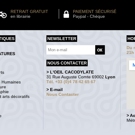
RETRAIT GRATUIT
PAIEMENT SÉCURISÉ
en librairie
Paypal - Chèque
TIQUES
NEWSLETTER
HO
Du m
21h
ATURES
NOUS CONTACTER
> L'OEIL CACODYLATE
ts
31 Rue Auguste Comte 69002
Lyon
Tél. +33 (0)4 78 42 65 67
s Humaines
ture
> E-mail
aphie
Nous Contacter
 arts décoratifs
> A
e
Métr