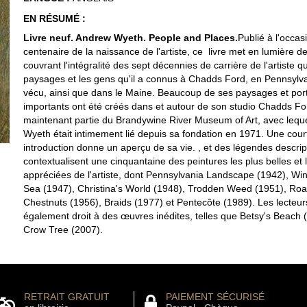
EN RÉSUMÉ :
Livre neuf. Andrew Wyeth. People and Places.
Publié à l'occas
centenaire de la naissance de l'artiste, ce livre met en lumière 
couvrant l'intégralité des sept décennies de carrière de l'artiste qu
paysages et les gens qu'il a connus à Chadds Ford, en Pennsylvan
vécu, ainsi que dans le Maine. Beaucoup de ses paysages et portr
importants ont été créés dans et autour de son studio Chadds Ford
maintenant partie du Brandywine River Museum of Art, avec lequ
Wyeth était intimement lié depuis sa fondation en 1971. Une cour
introduction donne un aperçu de sa vie. , et des légendes descrip
contextualisent une cinquantaine des peintures les plus belles et 
appréciées de l'artiste, dont Pennsylvania Landscape (1942), Wi
Sea (1947), Christina's World (1948), Trodden Weed (1951), Ro
Chestnuts (1956), Braids (1977) et Pentecôte (1989). Les lecteur
également droit à des œuvres inédites, telles que Betsy's Beach 
Crow Tree (2007).
RETRAIT GRATUIT
PAIEMENT SÉCURISÉ