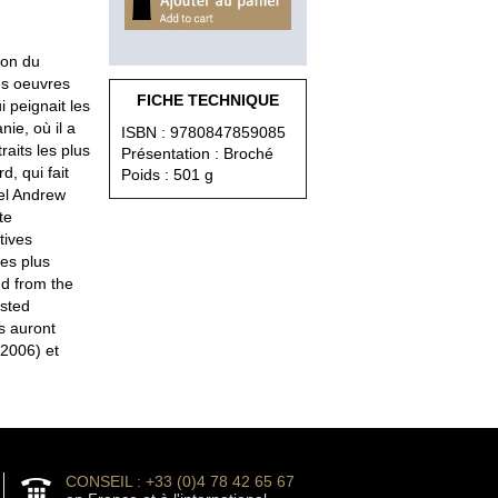
ion du
des oeuvres
FICHE TECHNIQUE
i peignait les
ie, où il a
ISBN : 9780847859085
aits les plus
Présentation : Broché
, qui fait
Poids : 501 g
el Andrew
te
tives
les plus
nd from the
asted
s auront
(2006) et
CONSEIL : +33 (0)4 78 42 65 67