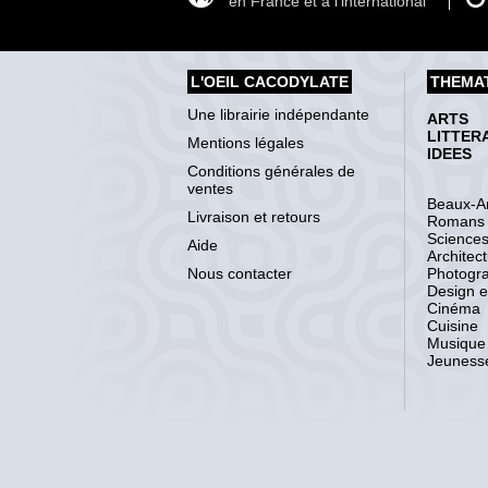
en France et à l'international
L'OEIL CACODYLATE
THEMA
Une librairie indépendante
ARTS
LITTER
Mentions légales
IDEES
Conditions générales de
ventes
Beaux-Ar
Livraison et retours
Romans
Science
Aide
Architec
Nous contacter
Photogr
Design et
Cinéma
Cuisine
Musique
Jeuness