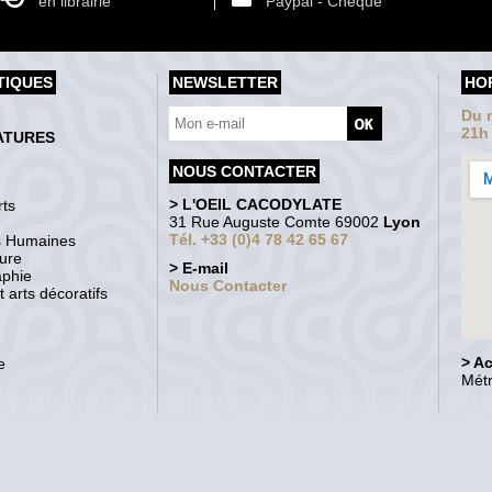
en librairie
Paypal - Chèque
TIQUES
NEWSLETTER
HO
Du m
21h
ATURES
NOUS CONTACTER
> L'OEIL CACODYLATE
ts
31 Rue Auguste Comte 69002
Lyon
Tél. +33 (0)4 78 42 65 67
s Humaines
ture
> E-mail
aphie
Nous Contacter
 arts décoratifs
> A
e
Métr
Galerie Michel