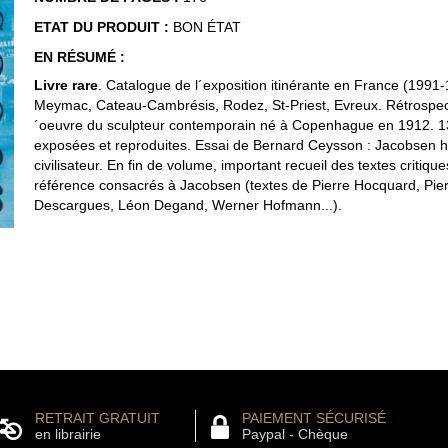
ETAT DU PRODUIT :
BON ÉTAT
EN RÉSUMÉ :
Livre rare
. Catalogue de l´exposition itinérante en France (1991-
Meymac, Cateau-Cambrésis, Rodez, St-Priest, Evreux. Rétrospect
´oeuvre du sculpteur contemporain né à Copenhague en 1912. 1
exposées et reproduites. Essai de Bernard Ceysson : Jacobsen 
civilisateur. En fin de volume, important recueil des textes critiqu
référence consacrés à Jacobsen (textes de Pierre Hocquard, Pie
Descargues, Léon Degand, Werner Hofmann...).
RETRAIT GRATUIT
PAIEMENT SÉCURISÉ
en librairie
Paypal - Chèque