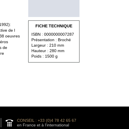
1992):
FICHE TECHNIQUE
ive de l
ISBN : 0000000007287
38 oeuvres
Présentation : Broché
héros
Largeur : 210 mm
es de
Hauteur : 280 mm
rre
Poids : 1500 g
CONSEIL : +33 (0)4 78 42 65 67
en France et à l'international