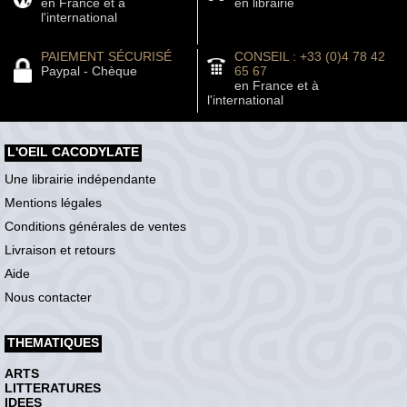
en France et à
en librairie
l'international
PAIEMENT SÉCURISÉ
CONSEIL : +33 (0)4 78 42
Paypal - Chèque
65 67
en France et à
l'international
L'OEIL CACODYLATE
Une librairie indépendante
Mentions légales
Conditions générales de ventes
Livraison et retours
Aide
Nous contacter
THEMATIQUES
ARTS
LITTERATURES
IDEES