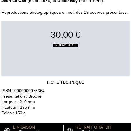
Jean Le Gac
(né en 1936) et
Didier Bay
(né en 1944).
Reproductions photographiques en noir des 19 oeuvres présentées.
30,00 €
INDISPONIBLE
FICHE TECHNIQUE
ISBN : 0000000073364
Présentation : Broché
Largeur : 210 mm
Hauteur : 295 mm
Poids : 150 g
LIVRAISON
RETRAIT GRATUIT