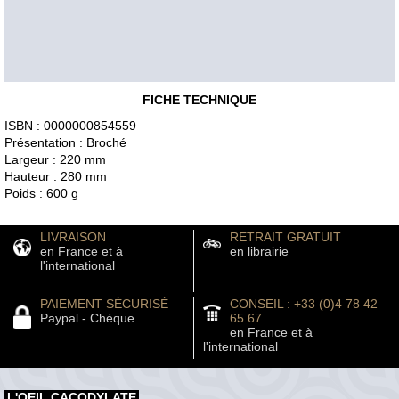
FICHE TECHNIQUE
ISBN : 0000000854559
Présentation : Broché
Largeur : 220 mm
Hauteur : 280 mm
Poids : 600 g
LIVRAISON
RETRAIT GRATUIT
en France et à
en librairie
l'international
PAIEMENT SÉCURISÉ
CONSEIL : +33 (0)4 78 42
Paypal - Chèque
65 67
en France et à
l'international
L'OEIL CACODYLATE