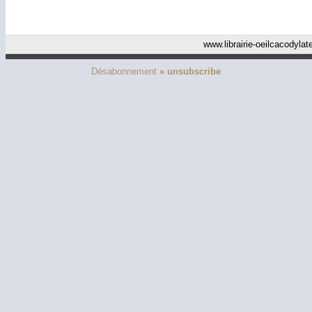
www.librairie-oeilcacodyla
Désabonnement
» unsubscribe