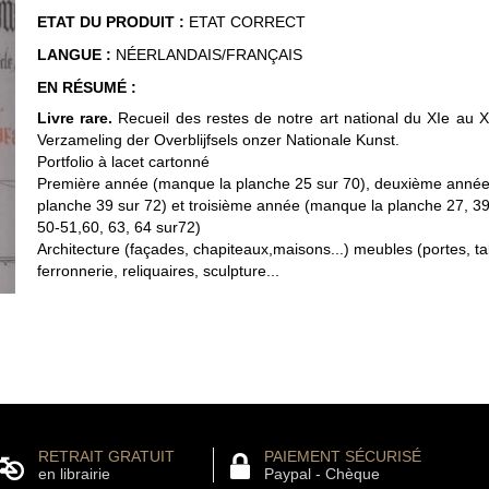
ETAT DU PRODUIT :
ETAT CORRECT
LANGUE :
NÉERLANDAIS/FRANÇAIS
EN RÉSUMÉ :
Livre rare.
Recueil des restes de notre art national du XIe au XV
Verzameling der Overblijfsels onzer Nationale Kunst.
Portfolio à lacet cartonné
Première année (manque la planche 25 sur 70), deuxième anné
planche 39 sur 72) et troisième année (manque la planche 27, 39,
50-51,60, 63, 64 sur72)
Architecture (façades, chapiteaux,maisons...) meubles (portes, tab
ferronnerie, reliquaires, sculpture...
RETRAIT GRATUIT
PAIEMENT SÉCURISÉ
en librairie
Paypal - Chèque