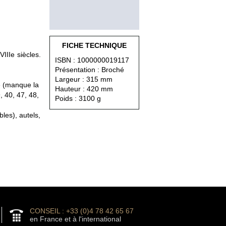
FICHE TECHNIQUE
IIIe siècles.
ISBN : 1000000019117
Présentation : Broché
Largeur : 315 mm
e (manque la
Hauteur : 420 mm
 40, 47, 48,
Poids : 3100 g
les), autels,
CONSEIL : +33 (0)4 78 42 65 67
en France et à l'international