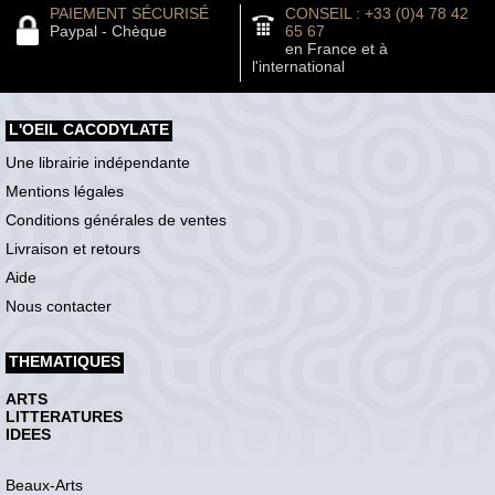
PAIEMENT SÉCURISÉ
CONSEIL : +33 (0)4 78 42
Paypal - Chèque
65 67
en France et à
l'international
L'OEIL CACODYLATE
Une librairie indépendante
Mentions légales
Conditions générales de ventes
Livraison et retours
Aide
Nous contacter
THEMATIQUES
ARTS
LITTERATURES
IDEES
Beaux-Arts