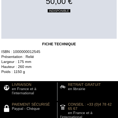
50,00 €
INDISPONIBLE
FICHE TECHNIQUE
ISBN : 1000000012545
Présentation : Relié
Largeur : 175 mm
Hauteur : 260 mm
Poids : 1150 g
LIVRAISON
RETRAIT GRATUIT
en France et à
en librairie
l'international
PAIEMENT SÉCURISÉ
CONSEIL : +33 (0)4 78 42
Paypal - Chèque
65 67
en France et à
l'international