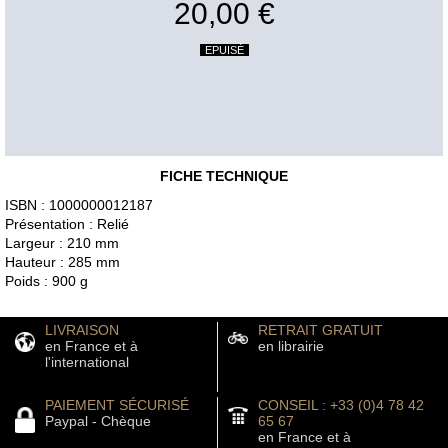
20,00 €
EPUISÉ
FICHE TECHNIQUE
ISBN : 1000000012187
Présentation : Relié
Largeur : 210 mm
Hauteur : 285 mm
Poids : 900 g
LIVRAISON
RETRAIT GRATUIT
en France et à
en librairie
l'international
PAIEMENT SÉCURISÉ
CONSEIL : +33 (0)4 78 42
Paypal - Chèque
65 67
en France et à