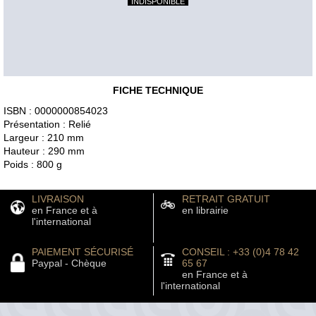
INDISPONIBLE
FICHE TECHNIQUE
ISBN : 0000000854023
Présentation : Relié
Largeur : 210 mm
Hauteur : 290 mm
Poids : 800 g
LIVRAISON
RETRAIT GRATUIT
en France et à
en librairie
l'international
PAIEMENT SÉCURISÉ
CONSEIL : +33 (0)4 78 42
Paypal - Chèque
65 67
en France et à
l'international