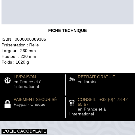
FICHE TECHNIQUE
ISBN : 0000000089385
Présentation : Relié
Largeur : 260 mm
Hauteur : 220 mm
Poids : 1620 g
LIVRAISON
RETRAIT GRATUIT
en France et à
en librairie
l'international
PAIEMENT SÉCURISÉ
CONSEIL : +33 (0)4 78 42
Paypal - Chèque
65 67
en France et à
l'international
L'OEIL CACODYLATE