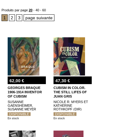
caractéristiques propres, son évolution, sa place dans l'histoire de l'art- mais également
des monographies et des catalogues d'exposition consacrés à ses principaux
représentants comme Picasso, Braque, Juan Gris, Lhote, Gleizes, Metzinger, Villon, Henri
Produits par page
20
-
40
-
60
Laurens, Joseph Csaky, Joseph Capek, Josef Sima...
Pour toutes questions ou demandes particulières sur les
livres d'art, les livres rares
,
1
2
3
page suivante
vous pouvez nous appeler ou venir nous voir, notre
librairie est à Lyon
.
62,00 €
47,30 €
GEORGES BRAQUE
CUBISM IN COLOR.
1906-1914 INVENTOR
THE STILL LIFES OF
OF CUBISM
JUAN GRIS
SUSANNE
NICOLE R. MYERS ET
GAENSHEIMER,
KATHERINE
SUSANNE MEYER
ROTHKOPF (DIR)
BÜSER
DISPONIBLE
DISPONIBLE
En stock
En stock