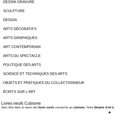
DESSIN GRAVURE
SCULPTURE
DESIGN
ARTS DÉCORATIFS
ARTS GRAPHIQUES
ART CONTEMPORAIN
ARTS DU SPECTACLE
POLITIQUE DES ARTS
SCIENCE ET TECHNIQUES DES ARTS
OBJETS ET PRATIQUES DU COLLECTIONNEUR
ÉCRITS SUR L'ART
Livres neufs Cubisme
Vous êtes dans le rayon des
livres neufs
consacrés au
cubisme
. Notre
librairie d'art à
Lyon
vous propose un vaste choix. Vous trouverez donc ici des livres qui étudient dans le
+
détail les spécificités stylistiques de ce mouvement d'avant garde -ses origines, ses