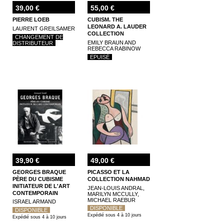
39,00 €
55,00 €
PIERRE LOEB
CUBISM. THE
LEONARD A. LAUDER
LAURENT GREILSAMER
COLLECTION
CHANGEMENT DE
EMILY BRAUN AND
DISTRIBUTEUR
REBECCA RABINOW
EPUISÉ
39,90 €
49,00 €
GEORGES BRAQUE
PICASSO ET LA
PÈRE DU CUBISME
COLLECTION NAHMAD
INITIATEUR DE L'ART
JEAN-LOUIS ANDRAL,
CONTEMPORAIN
MARILYN MCCULLY,
MICHAEL RAEBUR
ISRAEL ARMAND
DISPONIBLE
DISPONIBLE
Expédié sous 4 à 10 jours
Expédié sous 4 à 10 jours