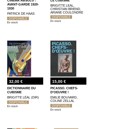
CINÉMA ABSOLU :
LE CUBISME
AVANT-GARDE 1920-
BRIGITTE LEAL,
1930
CHRISTIAN BRIEND,
ARIANE COULONDRE
PATRICK DE HAAS
DISPONIBLE
DISPONIBLE
En stock
En stock
32,00 €
15,00 €
DICTIONNAIRE DU
PICASSO. CHEFS-
CUBISME
D'OEUVRE !
BRIGITTE LÉAL (DIR)
EMILIE BOUVARD,
COLINE ZELLAL
DISPONIBLE
DISPONIBLE
En stock
En stock