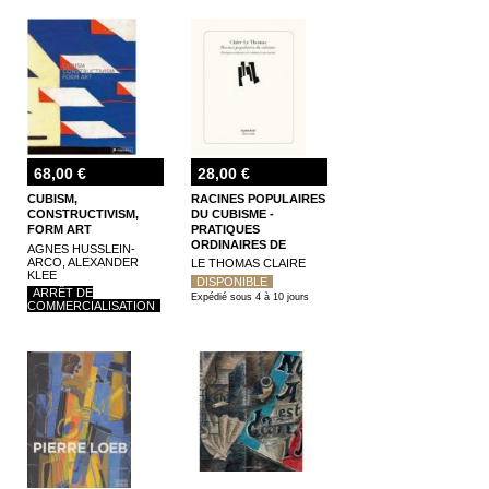
68,00 €
28,00 €
CUBISM,
RACINES POPULAIRES
CONSTRUCTIVISM,
DU CUBISME -
FORM ART
PRATIQUES
ORDINAIRES DE
AGNES HUSSLEIN-
CRÉATION ET ART
ARCO, ALEXANDER
LE THOMAS CLAIRE
KLEE
SAVANT
DISPONIBLE
ARRÊT DE
Expédié sous 4 à 10 jours
COMMERCIALISATION