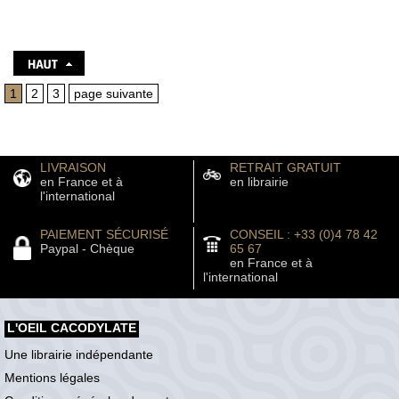
1
2
3
page suivante
LIVRAISON
RETRAIT GRATUIT
en France et à
en librairie
l'international
PAIEMENT SÉCURISÉ
CONSEIL : +33 (0)4 78 42
Paypal - Chèque
65 67
en France et à
l'international
L'OEIL CACODYLATE
Une librairie indépendante
Mentions légales