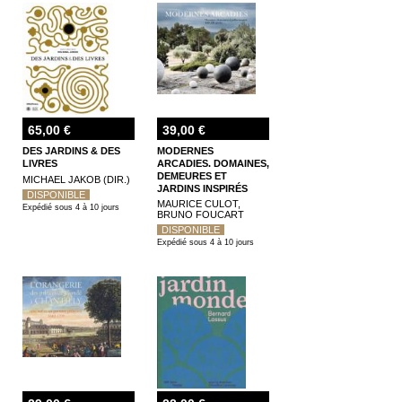
65,00 €
39,00 €
DES JARDINS & DES
MODERNES
LIVRES
ARCADIES. DOMAINES,
DEMEURES ET
MICHAEL JAKOB (DIR.)
JARDINS INSPIRÉS
DISPONIBLE
XIXE - XXE SIÈCLES
MAURICE CULOT,
Expédié sous 4 à 10 jours
BRUNO FOUCART
DISPONIBLE
Expédié sous 4 à 10 jours