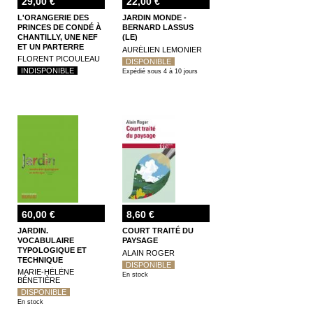
29,00 €
22,00 €
L'ORANGERIE DES
JARDIN MONDE -
PRINCES DE CONDÉ À
BERNARD LASSUS
CHANTILLY, UNE NEF
(LE)
ET UN PARTERRE
AURÉLIEN LEMONIER
PRINCIERS 1682-1799
FLORENT PICOULEAU
DISPONIBLE
INDISPONIBLE
Expédié sous 4 à 10 jours
60,00 €
8,60 €
JARDIN.
COURT TRAITÉ DU
VOCABULAIRE
PAYSAGE
TYPOLOGIQUE ET
ALAIN ROGER
TECHNIQUE
DISPONIBLE
MARIE-HÉLÈNE
En stock
BÉNETIÈRE
DISPONIBLE
En stock