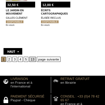
32,50 €
12,00 €
LE JARDIN EN
ÉCRITS
MOUVEMENT
CARTOGRAPHIQUES
GILLES CLÉMENT
ÉLISÉE RECLUS
DISPONIBLE
DISPONIBLE
En stock
En stock
1
2
3
4
5
13
page suivante
LIVRAISON
RETRAIT GRATUIT
en France et à
en librairie
l'international
PAIEMENT SÉCURISÉ
CONSEIL : +33 (0)4 78 42
Paypal - Chèque
65 67
en France et à