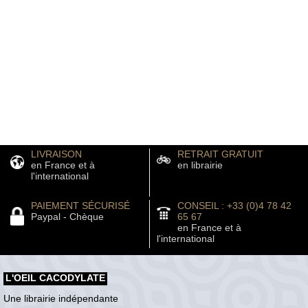
LIVRAISON
RETRAIT GRATUIT
en France et à
en librairie
l'international
PAIEMENT SÉCURISÉ
CONSEIL : +33 (0)4 78 42
Paypal - Chèque
65 67
en France et à
l'international
L'OEIL CACODYLATE
Une librairie indépendante