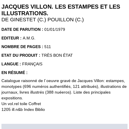
JACQUES VILLON. LES ESTAMPES ET LES
ILLUSTRATIONS.
DE GINESTET (C.) POUILLON (C.)
DATE DE PARUTION :
01/01/1979
EDITEUR :
A.M.G.
NOMBRE DE PAGES :
511
ETAT DU PRODUIT :
TRÈS BON ÉTAT
LANGUE :
FRANÇAIS
EN RÉSUMÉ :
Catalogue raisonné de l´oeuvre gravé de Jacques Villon: estampes,
monotypes (696 numéros authentifiés, 121 attribués), illustrations de
journaux, livres illustrés (388 nuéeros). Liste des principales
expositions.
Un vol.rel toile Coffret
1205 ill.n&b Index Biblio