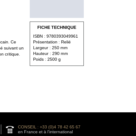
FICHE TECHNIQUE
ISBN : 9780393049961
icain. Ce
Présentation : Relié
Largeur : 250 mm
sé suivant un
Hauteur : 290 mm
n critique.
Poids : 2500 g
CONSEIL : +33 (0)4 78 42 65 67
en France et à l'international