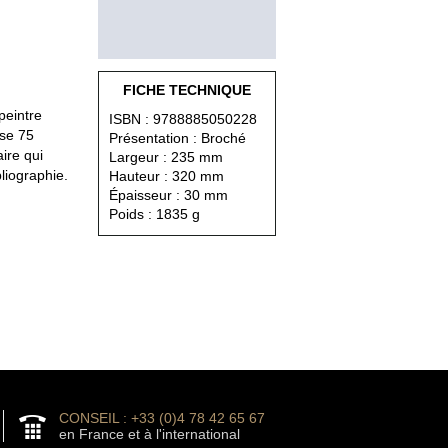
FICHE TECHNIQUE
peintre
ISBN : 9788885050228
nse 75
Présentation : Broché
ire qui
Largeur : 235 mm
bliographie.
Hauteur : 320 mm
Épaisseur : 30 mm
Poids : 1835 g
CONSEIL : +33 (0)4 78 42 65 67
en France et à l'international