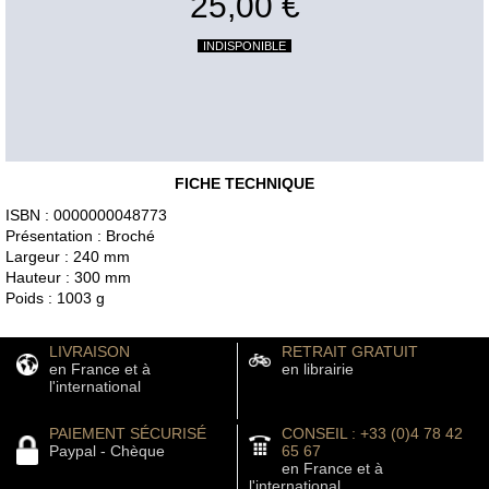
25,00 €
INDISPONIBLE
FICHE TECHNIQUE
ISBN : 0000000048773
Présentation : Broché
Largeur : 240 mm
Hauteur : 300 mm
Poids : 1003 g
LIVRAISON
RETRAIT GRATUIT
en France et à
en librairie
l'international
PAIEMENT SÉCURISÉ
CONSEIL : +33 (0)4 78 42
Paypal - Chèque
65 67
en France et à
l'international