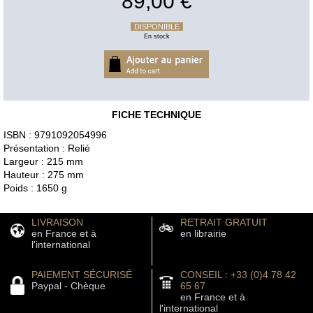
89,00 €
DISPONIBLE
En stock
FICHE TECHNIQUE
ISBN : 9791092054996
Présentation : Relié
Largeur : 215 mm
Hauteur : 275 mm
Poids : 1650 g
LIVRAISON
RETRAIT GRATUIT
en France et à
en librairie
l'international
PAIEMENT SÉCURISÉ
CONSEIL : +33 (0)4 78 42
Paypal - Chèque
65 67
en France et à
l'international