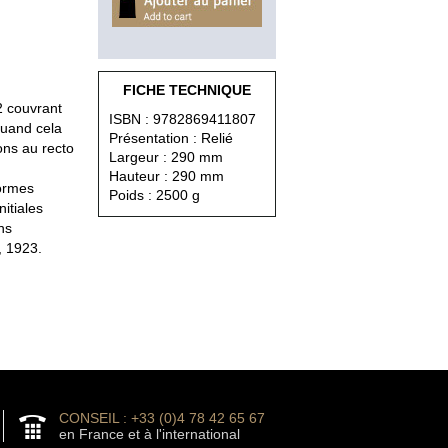
FICHE TECHNIQUE
2 couvrant
ISBN : 9782869411807
uand cela
Présentation : Relié
ions au recto
Largeur : 290 mm
Hauteur : 290 mm
formes
Poids : 2500 g
itiales
ns
, 1923.
CONSEIL : +33 (0)4 78 42 65 67
en France et à l'international