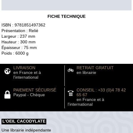
FICHE TECHNIQUE
ISBN : 9781851497362
Présentation : Relié
Largeur : 237 mm
Hauteur : 300 mm
Épaisseur : 75 mm
Poids : 6000 g
LIVRAISON
RETRAIT GRATUIT
en France et à
en librairie
l'international
PAIEMENT SÉCURISÉ
CONSEIL : +33 (0)4 78 42
Paypal - Chèque
65 67
en France et à
l'international
L'OEIL CACODYLATE
Une librairie indépendante