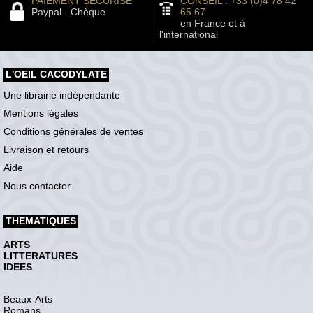
PAIEMENT SÉCURISÉ
CONSEIL : +33 (0)4 78 42
Paypal - Chèque
65 67
en France et à
l'international
L'OEIL CACODYLATE
Une librairie indépendante
Mentions légales
Conditions générales de ventes
Livraison et retours
Aide
Nous contacter
THEMATIQUES
ARTS
LITTERATURES
IDEES
Beaux-Arts
Romans