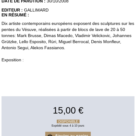
DATE DE PARUTION :
30/10/2008
EDITEUR :
GALLIMARD
EN RÉSUMÉ :
Dix artiste contemporains européens exposent des sculptures sur les
pentes du Vésuve, réalisées à partir de blocs de lave de 20 à 50
tonnes: Mark Brusse, Dimas Macedo, Vladimir Velickovic, Johannes
Grützke, Lello Esposito, Rùri, Miguel Berrocal, Denis Monfleur,
Antonio Segui, Alekos Fassianos.
Exposition :
15,00 €
DISPONIBLE
Expédié sous 4 à 10 jours