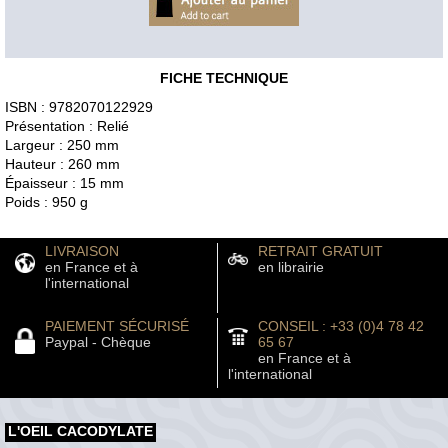
FICHE TECHNIQUE
ISBN : 9782070122929
Présentation : Relié
Largeur : 250 mm
Hauteur : 260 mm
Épaisseur : 15 mm
Poids : 950 g
LIVRAISON
RETRAIT GRATUIT
en France et à
en librairie
l'international
PAIEMENT SÉCURISÉ
CONSEIL : +33 (0)4 78 42
Paypal - Chèque
65 67
en France et à
l'international
L'OEIL CACODYLATE