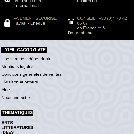
en France et à
en librairie
l'international
PAIEMENT SÉCURISÉ
CONSEIL : +33 (0)4 78 42
Paypal - Chèque
65 67
en France et à
l'international
L'OEIL CACODYLATE
Une librairie indépendante
Mentions légales
Conditions générales de ventes
Livraison et retours
Aide
Nous contacter
THEMATIQUES
ARTS
LITTERATURES
IDEES