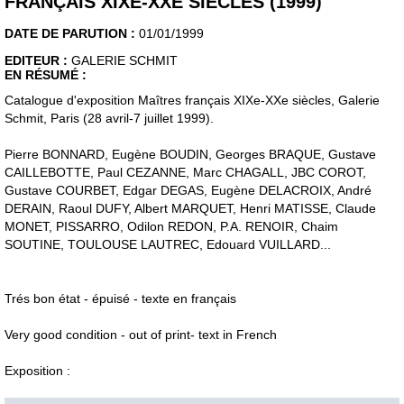
FRANÇAIS XIXE-XXE SIÈCLES (1999)
DATE DE PARUTION :
01/01/1999
EDITEUR :
GALERIE SCHMIT
EN RÉSUMÉ :
Catalogue d'exposition Maîtres français XIXe-XXe siècles, Galerie
Schmit, Paris (28 avril-7 juillet 1999).
Pierre BONNARD, Eugène BOUDIN, Georges BRAQUE, Gustave
CAILLEBOTTE, Paul CEZANNE, Marc CHAGALL, JBC COROT,
Gustave COURBET, Edgar DEGAS, Eugène DELACROIX, André
DERAIN, Raoul DUFY, Albert MARQUET, Henri MATISSE, Claude
MONET, PISSARRO, Odilon REDON, P.A. RENOIR, Chaim
SOUTINE, TOULOUSE LAUTREC, Edouard VUILLARD...
Trés bon état - épuisé - texte en français
Very good condition - out of print- text in French
Exposition :